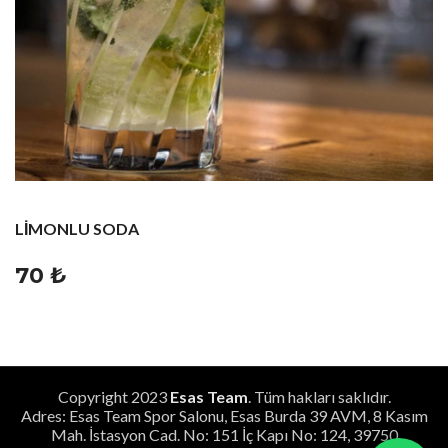
LİMONLU SODA
70 ₺
Copyright
2023
Esas Team
. Tüm hakları saklıdır.
Adres: Esas Team Spor Salonu, Esas Burda 39 AVM, 8 Kasım
Mah. İstasyon Cad. No: 151 İç Kapı No: 124, 39750