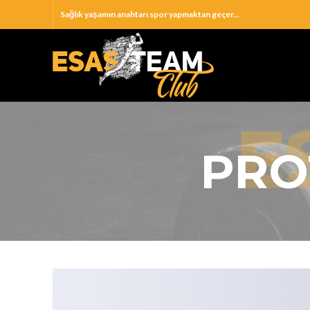
Sağlık yaşamın anahtarı spor yapmaktan geçer...
PRO