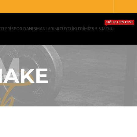
SAĞLIKLI BESLENME
TLERI
SPOR DANIŞMANLARIMIZ
ÜYELIKLERIMIZ
S.S.S.
MENU
HAKE