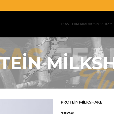
ESAS TEAM KIMDIR?
SPOR HIZME
TEİN MİLKS
PROTEİN MİLKSHAKE
180₺