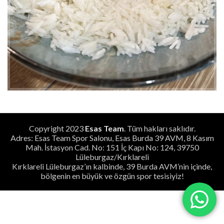
Copyright
2023
Esas Team
. Tüm hakları saklıdır.
Adres: Esas Team Spor Salonu, Esas Burda 39 AVM, 8 Kasım
Mah. İstasyon Cad. No: 151 İç Kapı No: 124, 39750
Lüleburgaz/Kırklareli
Kırklareli Lüleburgaz’ın kalbinde, 39 Burda AVM’nin içinde,
bölgenin en büyük ve özgün spor tesisiyiz!